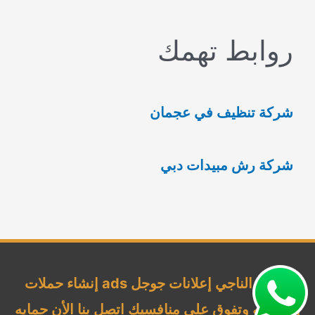
ب
روابط تهمك
ح
ث
ع
شركة تنظيف في عجمان
ن
:
شركة رش مبيدات دبي
شركة الناجي إعلانات جوجل ads إنشاء حملات
إحترافيه وتفوق علي منافسيك اتصل بنا الأن حمايه