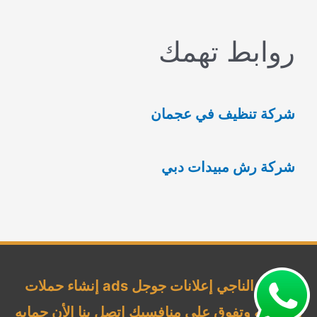
ب
روابط تهمك
ح
ث
ع
شركة تنظيف في عجمان
ن
:
شركة رش مبيدات دبي
شركة الناجي إعلانات جوجل ads إنشاء حملات
إحترافيه وتفوق علي منافسيك اتصل بنا الأن حمايه