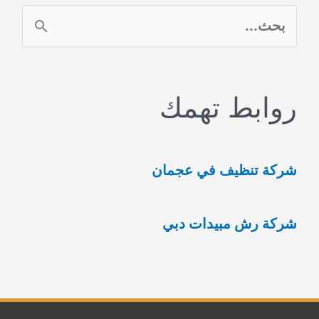
احترافية
ا
لغسيل
ل
السجاد
ب
0554948127
روابط تهمك
ح
ث
ع
شركة تنظيف في عجمان
ن
:
شركة رش مبيدات دبي