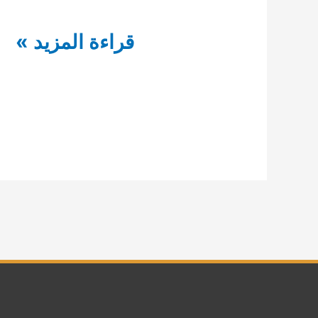
شركة
قراءة المزيد »
تنظيف
منازل
الغافية
بالشارقة
0554948127