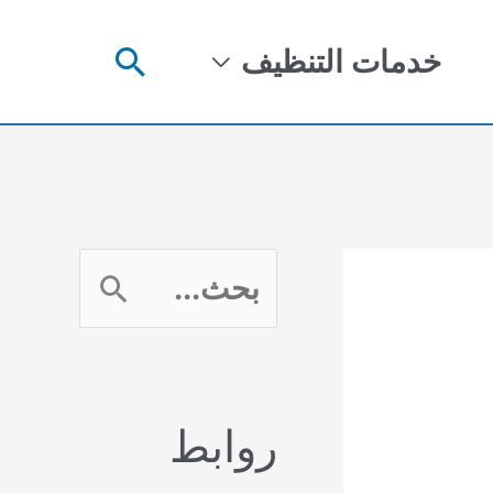
البحث
خدمات التنظيف
ا
ل
ب
روابط
ح