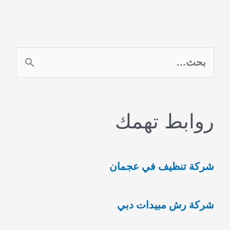
الشامل
للحفاظ
على
مياه
ا
نظيفة
ل
وآمنة
ب
0554948127
روابط تهمك
ح
ث
ع
شركة تنظيف في عجمان
ن
:
شركة رش مبيدات دبي