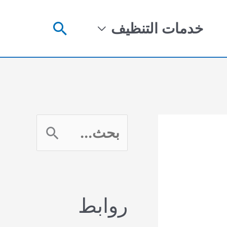
البحث
خدمات التنظيف
ا
ل
ب
روابط
ح