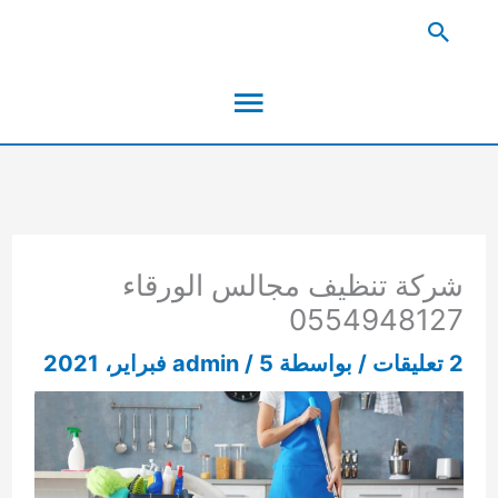
خطي
البحث
لى
القائمة
لمحتوى
الرئيسية
شركة تنظيف مجالس الورقاء
0554948127
2 تعليقات
/ بواسطة
5 فبراير، 2021
/
admin