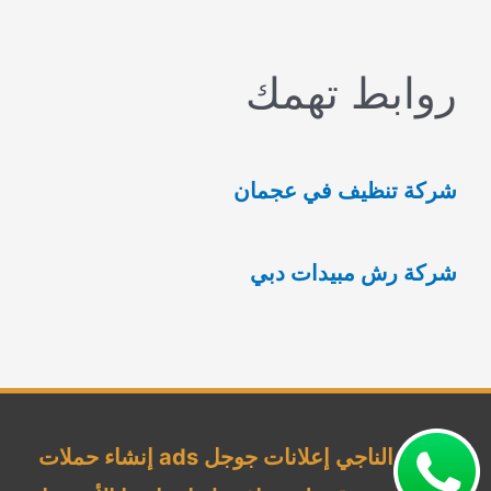
ل
ب
روابط تهمك
ح
ث
ع
شركة تنظيف في عجمان
ن
:
شركة رش مبيدات دبي
شركة الناجي إعلانات جوجل ads إنشاء حملات