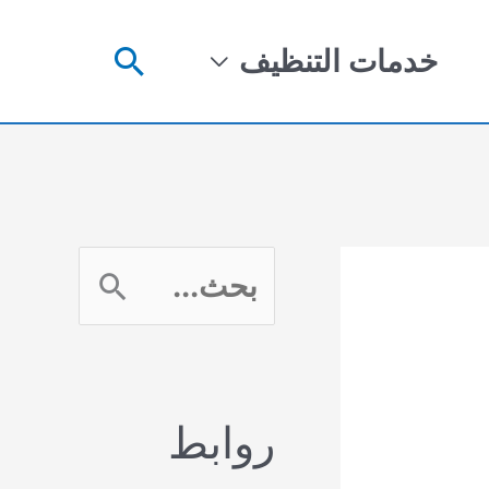
البحث
خدمات التنظيف
ا
ل
ب
روابط
ح