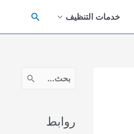
البحث
خدمات التنظيف
ا
ل
ب
روابط
ح