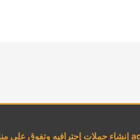
شركة الناجي إعلانات جوجل ads إنشاء حملات إحترافيه 