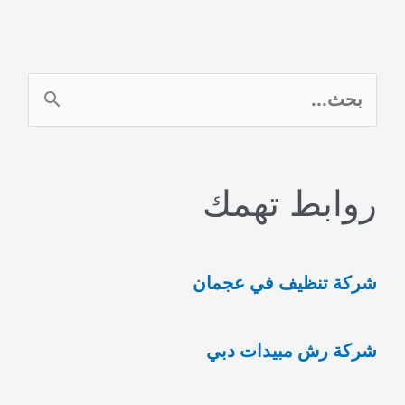
ا
ل
ب
روابط تهمك
ح
ث
ع
شركة تنظيف في عجمان
ن
:
شركة رش مبيدات دبي