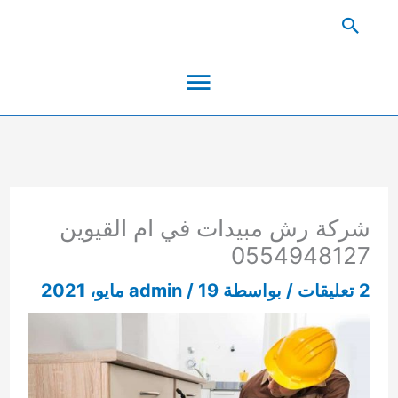
خطي
البحث
لى
القائمة
لمحتوى
الرئيسية
شركة رش مبيدات في ام القيوين
0554948127
2 تعليقات
/ بواسطة
19 مايو، 2021
/
admin