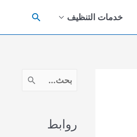
البحث
خدمات التنظيف
ا
ل
ب
روابط
ح