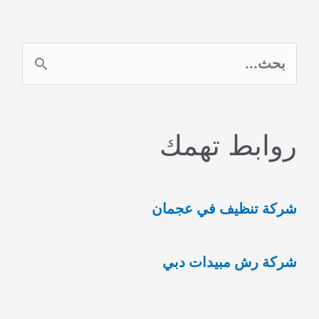
ا
ل
ب
روابط تهمك
ح
ث
ع
شركة تنظيف في عجمان
ن
:
شركة رش مبيدات دبي