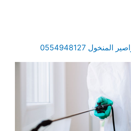
منخول 0554948127