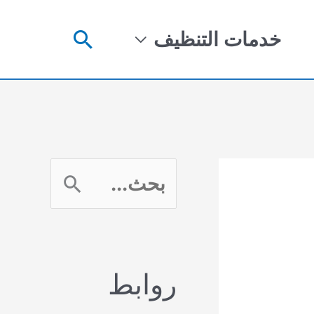
البحث
خدمات التنظيف
ا
ل
ب
روابط
ح