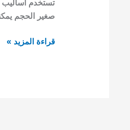
تستخدم أساليب ح
صغير الحجم يمكن
شركة
قراءة المزيد »
مكافحة
صراصير
المنخول
0554948127