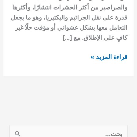
والصراصير من أكثر الحشرات انتشارًا، وأكثرها
قدرة على نقل الجراثيم والبكتيريا، وهو ما يجعل
التعامل معها بشكل عشوائي أو مؤقت حلًا غير
كافٍ على الإطلاق. مع […]
مكافحة
قراءة المزيد »
الذباب
والصراصير
وطرق
القضاء
عليه
نهائياً
0554948127
ا