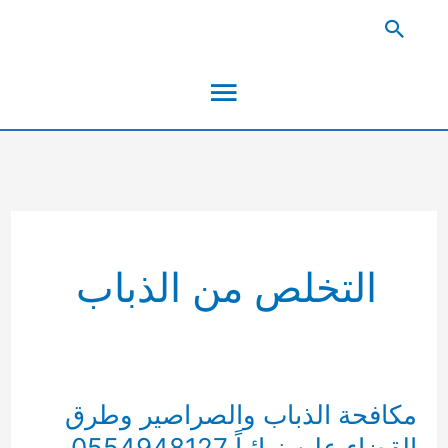
خطي
البحث
لى
القائمة
لمحتوى
الرئيسية
التخلص من الذباب
مكافحة الذباب والصراصير وطرق
القضاء عليه نهائياً 0554948127