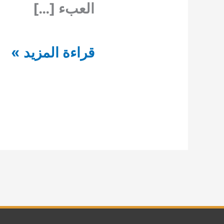
العبء […]
شركة
قراءة المزيد »
تنظيف
فلل
الجودة
والتميز
والاتقان
في
التنظيف