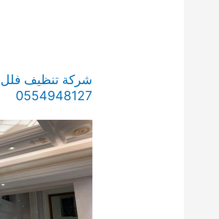
شركة تنظيف فلل ال
0554948127