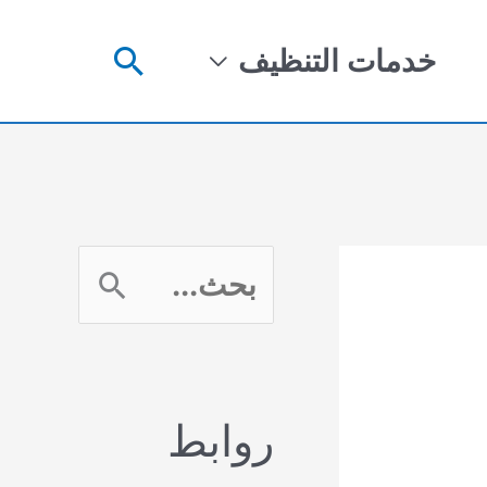
البحث
خدمات التنظيف
ا
ل
ب
روابط
ح