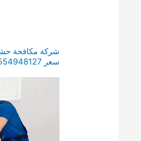
شركة مكافحة حشر
سعر 0554948127