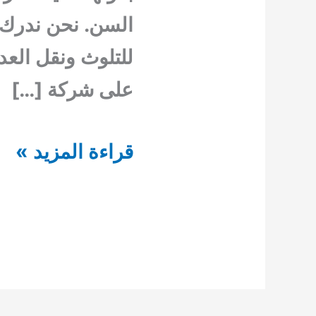
السن. نحن ندرك أ
للتلوث ونقل العد
على شركة […]
شركة
قراءة المزيد »
مكافحة
حشرات
في
ابوظبي
بافضل