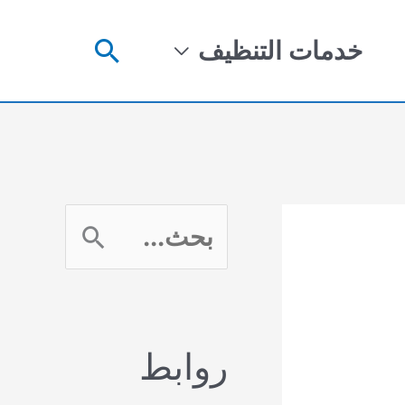
البحث
خدمات التنظيف
ا
ل
ب
روابط
ح