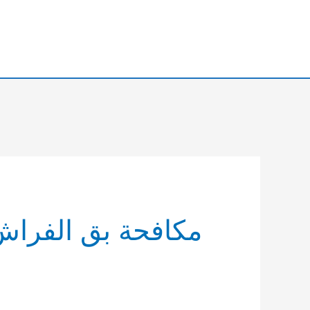
خطي
لى
لمحتوى
مكافحة بق الفراش