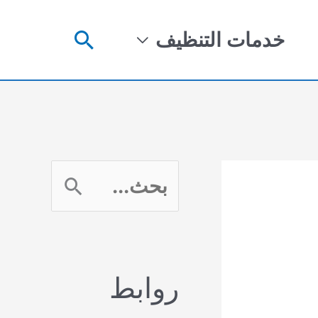
البحث
خدمات التنظيف
ا
ل
ب
روابط
ح