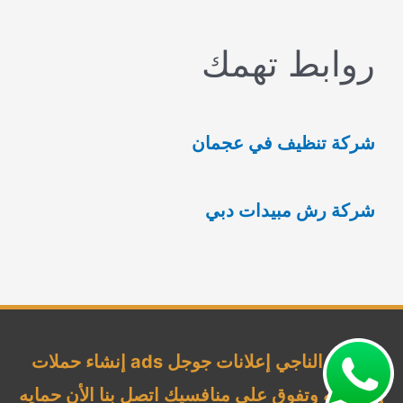
ب
روابط تهمك
ح
ث
ع
شركة تنظيف في عجمان
ن
:
شركة رش مبيدات دبي
شركة الناجي إعلانات جوجل ads إنشاء حملات
إحترافيه وتفوق علي منافسيك اتصل بنا الأن حمايه