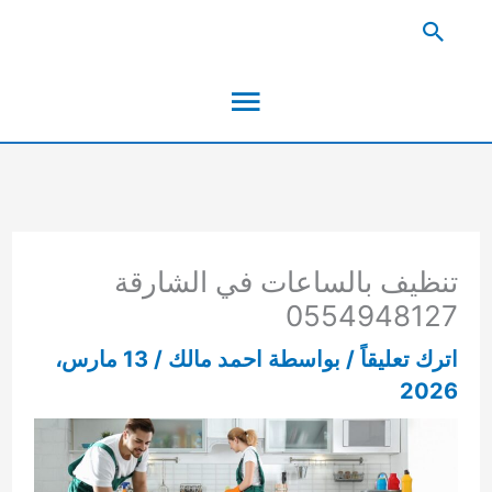
خطي
البحث
لى
القائمة
لمحتوى
الرئيسية
تنظيف بالساعات في الشارقة
0554948127
اترك تعليقاً
/ بواسطة
احمد مالك
/
13 مارس،
2026