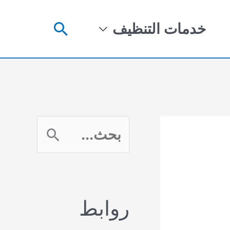
البحث
خدمات التنظيف
ا
ل
ب
روابط
ح