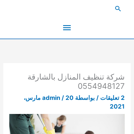
خطي
البحث
لى
القائمة
لمحتوى
الرئيسية
شركة تنظيف المنازل بالشارقة
0554948127
2 تعليقات
/ بواسطة
/
admin
20 مارس،
2021