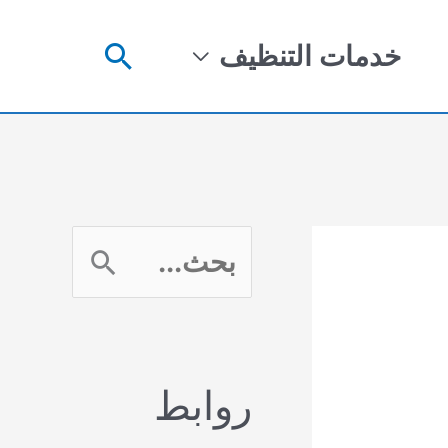
البحث
خدمات التنظيف
ا
ل
ب
روابط
ح