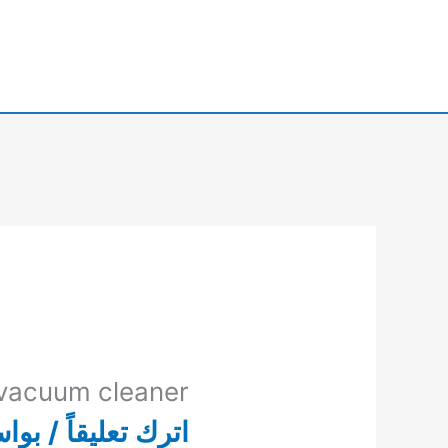
خطي
لى
لمحتوى
 vacuum cleaner
اترك تعليقاً
/ بوا