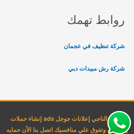
ب
روابط تهمك
ح
ث
ع
شركة تنظيف في عجمان
ن
:
شركة رش مبيدات دبي
شركة الناجي إعلانات جوجل ads إنشاء حملات
إحترافيه وتفوق علي منافسيك اتصل بنا الأن حمايه