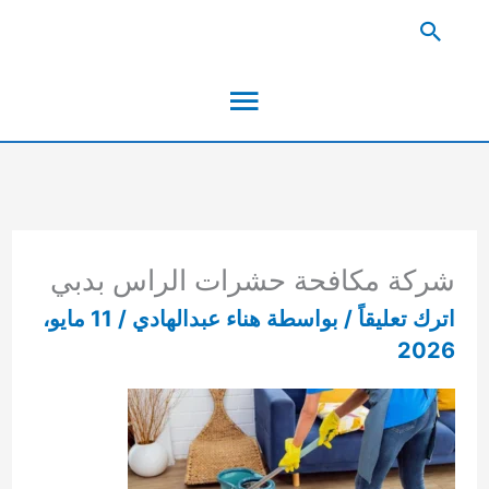
خطي
البحث
لى
القائمة
لمحتوى
الرئيسية
شركة مكافحة حشرات الراس بدبي
اترك تعليقاً
/ بواسطة
هناء عبدالهادي
/
11 مايو،
2026