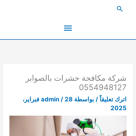
خطي
البحث
لى
القائمة
لمحتوى
الرئيسية
شركة مكافحة حشرات بالصوابر
0554948127
اترك تعليقاً
/ بواسطة
/
admin
28 فبراير،
2025