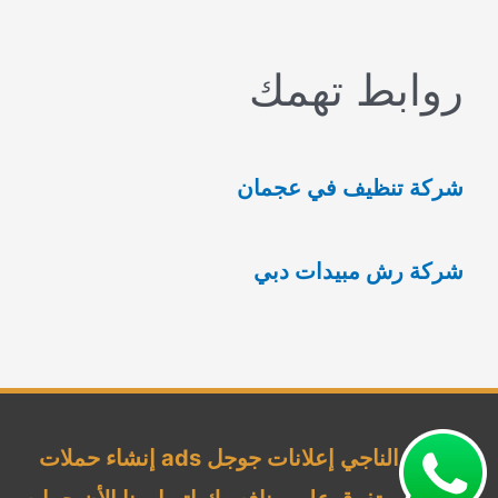
ب
روابط تهمك
ح
ث
ع
شركة تنظيف في عجمان
ن
:
شركة رش مبيدات دبي
شركة الناجي إعلانات جوجل ads إنشاء حملات