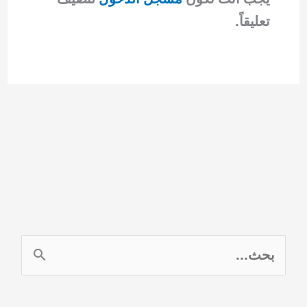
تعليقاً.
ا
ل
ب