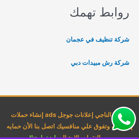
روابط تهمك
ح
ث
ع
شركة تنظيف في عجمان
ن
:
شركة رش مبيدات دبي
شركة الناجي إعلانات جوجل ads إنشاء حملات
إحترافيه وتفوق علي منافسيك اتصل بنا الأن حمايه
من النقرات الإحتياليه
اضغط هنا!