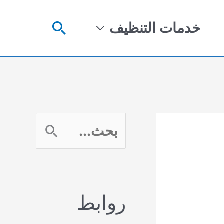
البحث
خدمات التنظيف
ا
ل
ب
روابط
ح