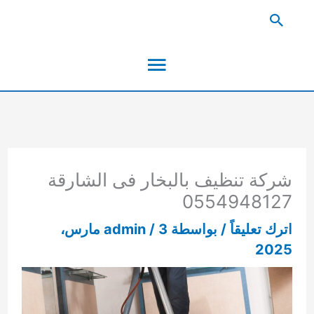
خطي
البحث
لى
القائمة
لمحتوى
الرئيسية
شركة تنظيف بالبخار فى الشارقة
0554948127
اترك تعليقاً
/ بواسطة
/
admin
3 مارس،
2025